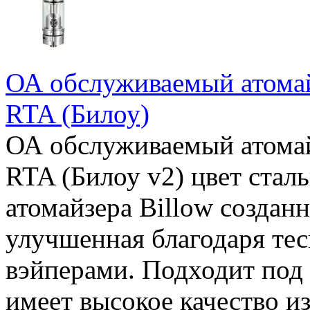
ОА обслуживаемый атомайз
RTA (Билоу)
ОА обслуживаемый атомайз
RTA (Билоу v2) цвет стал
атомайзера Billow создан
улучшенная благодаря те
вэйперами. Подходит под
имеет высокое качество и