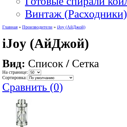
Готовые спирали койл
Винтаж (Расходники)
Главная
»
Производители
»
iJoy (АйДжой)
iJoy (АйДжой)
Вид:
Список
/
Сетка
На странице:
Сортировка:
Сравнить (0)